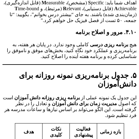
ف شما باید:
pecific (مشخص)،
S
easurable (قابل اندازه‌گیری)،
M
(قابل دستیابی)،
A
elevant (مرتبط)، و
R
ime-bound
T
ن‌بندی شده) باشند. به جای “بیشتر درس بخوانم”، بگویید: “تا
زیک حل خواهم کرد.”
 برنامه
برنامه ریزی درسی
کاملی وجود ندارد. در پایان هر هفته، به
مه‌ریزی و عملکرد خود نگاه کنید، بخش‌های موفق و ناموفق را
ایی کرده و برنامه هفته آینده را اصلاح کنید.
 جدول برنامه‌ریزی نمونه روزانه برای
ش‌آموزان
جدول یک نمونه عملی از
برنامه ریزی روزانه دانش آموزان
است
اصول
مدیریت زمان برای دانش آموزان
و تعادل را در نظر
ه است. این الگو می‌تواند بر اساس نیازها و ساعات مدرسه هر
تنظیم شود.
فعالیت
نکات
بازه زمانی
هدف
پیشنهادی
کلیدی