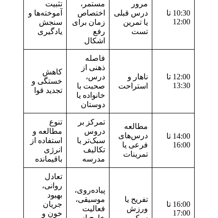
مرور
مستمر،
تثبیت
10:30 تا
درس قبلی
اختصاص
آموخته‌ها و
12:00
یا تمرین
زمان برای
سنجش
تست
رفع
یادگیری
اشکال
فاصله
ذهنی از
کاهش
12:00 تا
ناهار و
درس،
خستگی و
13:30
استراحت
صحبت با
تجدید قوا
خانواده یا
دوستان
تمرکز بر
تنوع
مطالعه
دروس
مطالعه و
درس‌های
14:00 تا
سبک‌تر یا
استفاده از
16:00
فرعی یا
تکالیف
انرژی
تمرینات
مدرسه
باقیمانده
تعادل
روانی،
پیاده‌روی،
بهبود
تفریح یا
موسیقی،
16:00 تا
جریان
ورزش
فعالیت
17:00
خون و
سبک
خارج از