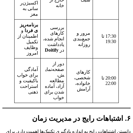
اکسیژن‌ر
خانه
سانی به
مغز
برنامه‌ریز
بررسی
ی فردا
و
مرور و
کارهای
17:30 تا
اطمینان از
جمع‌بندی
انجام شده،
19:30
تکمیل
روزانه
یادداشت
وظایف
در
Doitify
امروز
دور از
صفحه‌نمای
آمادگی
کارهای
ش،
برای خواب
شخصی،
20:00 تا
مطالعه
باکیفیت و
22:00
خانواده،
آزاد، آماده
استراحت
آرامش
شدن برای
ذهنی
خواب
تن اشتباهات رایج به اندازه یادگیری تکنیک‌ها اهمیت دارد. برای