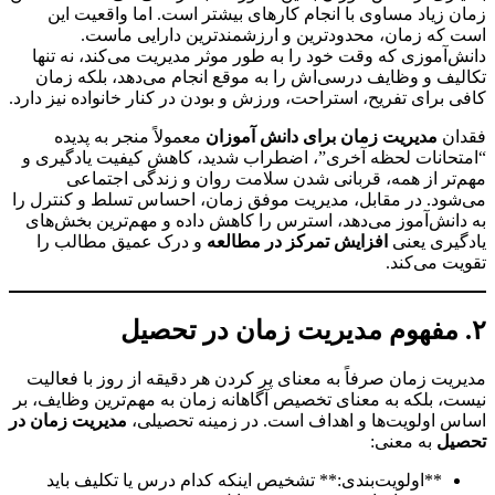
 زیاد مساوی با انجام کارهای بیشتر است. اما واقعیت این
که زمان، محدودترین و ارزشمندترین دارایی ماست.
‌آموزی که وقت خود را به طور موثر مدیریت می‌کند، نه تنها
یف و وظایف درسی‌اش را به موقع انجام می‌دهد، بلکه زمان
 برای تفریح، استراحت، ورزش و بودن در کنار خانواده نیز دارد.
ان
مدیریت زمان برای دانش آموزان
معمولاً منجر به پدیده
حانات لحظه آخری”، اضطراب شدید، کاهش کیفیت یادگیری و
تر از همه، قربانی شدن سلامت روان و زندگی اجتماعی
ود. در مقابل، مدیریت موفق زمان، احساس تسلط و کنترل را
انش‌آموز می‌دهد، استرس را کاهش داده و مهم‌ترین بخش‌های
یری یعنی
افزایش تمرکز در مطالعه
و درک عمیق مطالب را
ت می‌کند.
یت زمان صرفاً به معنای پر کردن هر دقیقه از روز با فعالیت
، بلکه به معنای تخصیص آگاهانه زمان به مهم‌ترین وظایف، بر
 اولویت‌ها و اهداف است. در زمینه تحصیلی،
مدیریت زمان در
یل
به معنی:
**اولویت‌بندی:** تشخیص اینکه کدام درس یا تکلیف باید