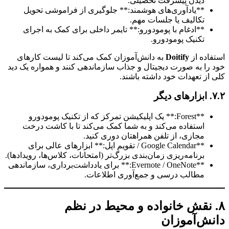
دیدن پیشرفت تحصیلی.
**یادآوری‌های هوشمند:** جلوگیری از فراموشی تحویل
تکالیف یا جلسات مهم.
**ادغام با پومودورو:** تایمر داخلی برای کمک به اجرای
تکنیک پومودورو.
اده از
Doitify
به دانش‌آموزان کمک می‌کند تا لیست کارهای
را به صورت دیجیتال و جذاب سازماندهی کنند و همواره یک دید
از تعهدات خود داشته باشند.
**Forest:** یک اپلیکیشن تمرکز که از تکنیک پومودورو
استفاده می‌کند و به شما کمک می‌کند تا با کاشت درخت
مجازی، از تلفن همراهتان دوری کنید.
**Google Calendar / تقویم اپل:** ابزارهای عالی برای
برنامه‌ریزی زمان‌بندی بزرگ‌تر (امتحانات، کلاس‌ها، رویدادها).
**Evernote / OneNote:** برای یادداشت‌برداری، سازماندهی
مطالب درسی و جمع‌آوری اطلاعات.
 نقش خانواده و محیط در نظم
ش‌آموزان