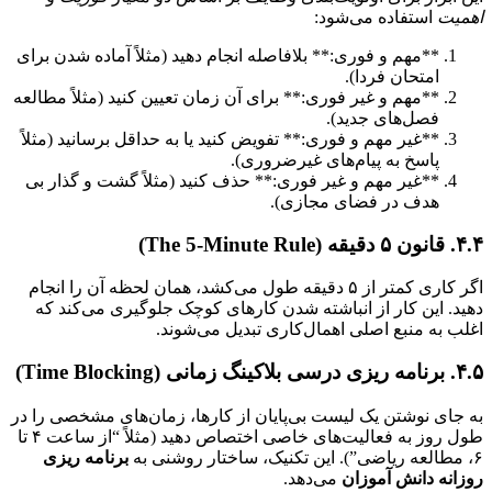
یت
استفاده می‌شود:
**مهم و فوری:** بلافاصله انجام دهید (مثلاً آماده شدن برای
امتحان فردا).
**مهم و غیر فوری:** برای آن زمان تعیین کنید (مثلاً مطالعه
فصل‌های جدید).
**غیر مهم و فوری:** تفویض کنید یا به حداقل برسانید (مثلاً
پاسخ به پیام‌های غیرضروری).
**غیر مهم و غیر فوری:** حذف کنید (مثلاً گشت و گذار بی
هدف در فضای مجازی).
)
اگر کاری کمتر از ۵ دقیقه طول می‌کشد، همان لحظه آن را انجام
. این کار از انباشته شدن کارهای کوچک جلوگیری می‌کند که
 به منبع اصلی اهمال‌کاری تبدیل می‌شوند.
T)
ای نوشتن یک لیست بی‌پایان از کارها، زمان‌های مشخصی را در
طول روز به فعالیت‌های خاصی اختصاص دهید (مثلاً “از ساعت ۴ تا
برنامه ریزی
نه دانش آموزان
می‌دهد.