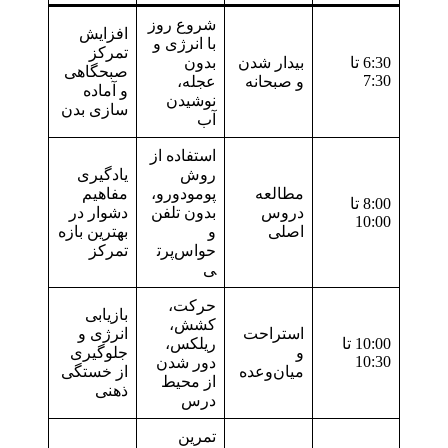
شروع روز
افزایش
با انرژی و
تمرکز
6:30 تا
بیدار شدن
بدون
صبحگاهی
7:30
و صبحانه
عجله،
و آماده
نوشیدن
سازی بدن
آب
استفاده از
روش
یادگیری
مطالعه
پومودورو،
مفاهیم
8:00 تا
دروس
بدون تلفن
دشوار در
10:00
اصلی
و
بهترین بازه
حواس‌پرت
تمرکز
ی
حرکت،
بازیابی
کشش،
استراحت
انرژی و
10:00 تا
ریلکس،
و
جلوگیری
10:30
دور شدن
میان‌وعده
از خستگی
از محیط
ذهنی
درس
تمرین