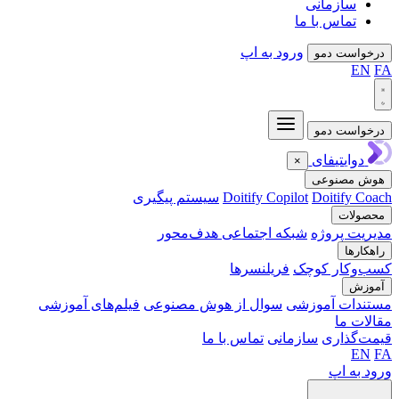
سازمانی
تماس با ما
ورود به اپ
واست دمو
EN
واست دمو
دوایتیفای
×
ش مصنوعی
Doitify C
Doitify Copilot
سیستم پیگیری
ولات
یت پروژه
شبکه اجتماعی هدف‌محور
کارها
‌وکار کوچک
فریلنسرها
وزش
ندات آموزشی
سوال از هوش مصنوعی
فیلم‌های آموزشی
ات ما
‌گذاری
سازمانی
تماس با ما
EN
 به اپ