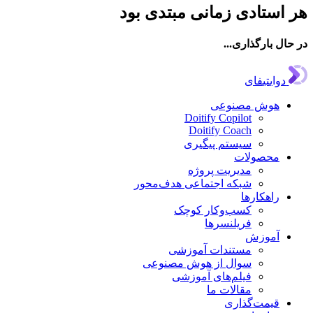
استادی زمانی مبتدی بود
ال بارگذاری...
دوایتیفای
هوش مصنوعی
Doitify Copilot
Doitify Coach
سیستم پیگیری
محصولات
مدیریت پروژه
شبکه اجتماعی هدف‌محور
راهکارها
کسب‌وکار کوچک
فریلنسرها
آموزش
مستندات آموزشی
سوال از هوش مصنوعی
فیلم‌های آموزشی
مقالات ما
قیمت‌گذاری