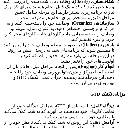
شفاف‌سازی (Clarify):
وظایف یادداشت شده را بررسی کنید
و مشخص کنید که کدام یک قابل انجام هستند و برای کدام یک
نیاز به برنامه‌ریزی بیشتر دارید. این مرحله شامل تعیین
مراحل دقیق و مشخص برای انجام هر وظیفه است.
سازماندهی (Organize):
وظایف خود را دسته‌بندی کنید و به
هر کدام برچسبی اختصاص دهید. به عنوان مثال، می‌توانید
وظایف را به دسته‌هایی مانند کارهای خانه، کارهای محل کار،
خرید و غیره تقسیم کنید.
بازخورد (Reflect):
به صورت منظم وظایف خود را مرور کنید
تا مطمئن شوید که برنامه‌های شما به درستی پیش می‌روند.
در این مرحله می‌توانید وظایف جدید را اضافه کنید یا
اولویت‌های خود را تغییر دهید.
انجام کار (Engage):
پس از انجام مراحل قبل، حالا زمان آن
است که با تمرکز و بدون حواس‌پرتی وظایف خود را انجام
دهید. این مرحله نشان‌دهنده اجرای عملی تکنیک GTD و
بهره‌وری نهایی آن است.
ی تکنیک GTD
دیدگاه کامل:
با استفاده از GTD، شما یک دیدگاه جامع از
تمامی کارهای خود به دست می‌آورید که به شما کمک می‌کند
تا وظایف خود را به خوبی مدیریت کنید.
آرامش ذهنی:
این روش به شما کمک می‌کند تا ذهن خود را از
فشارها و نگرانی‌های ناشی از وظایف انبوه خالی کنید.