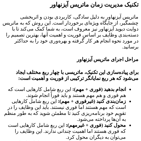
یک مدیریت زمان ماتریس آیزنهاور
یس آیزنهاور به دلیل سادگی، کاربردی بودن و اثربخشی
یر، از جایگاه ویژه‌ای برخوردار است. این روش که به ماتریس
ت دیوید آیزنهاور نیز معروف است، به شما کمک می‌کند تا با
‌بندی وظایف بر اساس فوریت و اهمیت آنها، بهترین تصمیم را
ورد نحوه انجام هر کار گرفته و بهره‌وری خود را به حداکثر
نید.
ل اجرای ماتریس آیزنهاور
 پیاده‌سازی این تکنیک، ماتریسی با چهار ربع مختلف ایجاد
ود که هر ربع نمایانگر ترکیبی از فوریت و اهمیت است:
انجام بدهید (فوری + مهم):
این ربع شامل کارهایی است که
هم فوری و هم مهم هستند و باید فوراً انجام شوند.
زمان‌بندی کنید (غیرفوری + مهم):
این ربع شامل کارهایی
است که مهم هستند اما فوری نیستند. باید این وظایف را در
تقویم خود برنامه‌ریزی کنید تا مطمئن شوید که به طور منظم
به آن‌ها پرداخته می‌شود.
محول کنید (فوری + غیرمهم):
این ربع شامل کارهایی است
که فوری هستند اما اهمیت چندانی ندارند. این وظایف را
می‌توان به دیگران محول کرد.