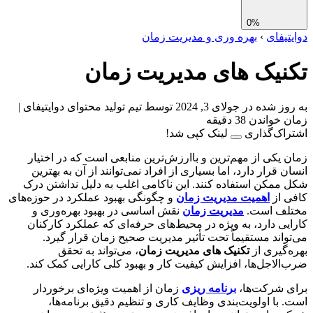
0%
تیفای
›
بهره وری و مدیریت زمان
نیک های مدیریت زمان
ز شده در جولای 3, 2024
توسط تیم تولید محتوای دوایتیفای
|
واندن 38 دقیقه
اک‌گذاری
لینک کپی شد!
 یکی از مهم‌ترین و باارزش‌ترین منابعی است که در اختیار
ن قرار دارد، اما بسیاری از افراد نمی‌توانند از آن به بهترین
ممکن استفاده کنند. این ناکامی اغلب به دلیل نداشتن درک
 از
اهمیت مدیریت زمان
و چگونگی بهبود عملکرد در حوزه‌های
لف است.
مدیریت زمان
نقش اساسی در بهبود بهره‌وری و
یی دارد، به ویژه در محیط‌های حرفه‌ای که عملکرد کارکنان
واند مستقیماً تحت تأثیر مدیریت صحیح زمان قرار گیرد.
‌گیری از
تکنیک های مدیریت زمان
، می‌تواند به تحقق
الاجل‌ها، افزایش کیفیت کار و بهبود کلی کارایی کمک کند.
 شرکت‌ها،
برنامه ریزی
زمان از اهمیت ویژه‌ای برخوردار
 با اولویت‌بندی وظایف کاری و تنظیم دقیق برنامه‌ها،