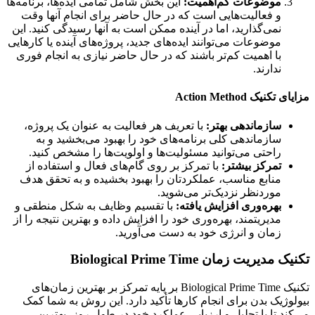
موضوعات کم‌اهمیت:
این بخش شامل تمامی ایده‌ها، برنامه‌ها
و فعالیت‌هایی است که در حال حاضر برای انجام آنها وقت
نمی‌گذارید، اما در آینده ممکن است به آنها رسیدگی کنید. این
موضوعات می‌توانند ایده‌های جدید، پروژه‌های آینده یا کارهایی
با اهمیت کم‌تر باشند که در حال حاضر نیازی به انجام فوری
ندارند.
کنیک Action Method
سازماندهی بهتر:
با تعریف هر فعالیت به عنوان یک پروژه،
سازماندهی کلی برنامه‌های خود را بهبود می‌بخشید و به
راحتی می‌توانید مسئولیت‌ها و اولویت‌ها را مشخص کنید.
تمرکز بیشتر:
با تمرکز بر روی گام‌های فعال و استفاده از
منابع مناسب، عملکردتان را بهبود بخشیده و به تحقق هدف
موردنظر نزدیک‌تر می‌شوید.
بهره‌وری افزایش یافته:
با تقسیم وظایف به شکل منطقی و
مدیریتمند، بهره‌وری خود را افزایش داده و بهترین نتیجه را از
زمان و انرژی خود به دست می‌آورید.
مدیریت زمان Biological Prime Time
تکنیک Biological Prime Time بر پایه تمرکز بر بهترین زمان‌های
وژیک بدن برای انجام کارها تأکید دارد. این روش به شما کمک
ند تا با تحلیل و ارزیابی عملکرد خود در طول روز، بهترین