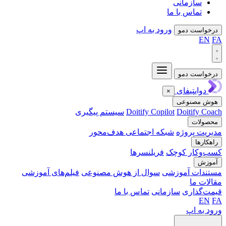
سازمانی
تماس با ما
ورود به اپ
واست دمو
EN
واست دمو
دوایتیفای
×
ش مصنوعی
Doitify C
Doitify Copilot
سیستم پیگیری
ولات
یت پروژه
شبکه اجتماعی هدف‌محور
کارها
‌وکار کوچک
فریلنسرها
وزش
ندات آموزشی
سوال از هوش مصنوعی
فیلم‌های آموزشی
ات ما
‌گذاری
سازمانی
تماس با ما
EN
 به اپ