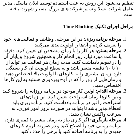
م می‌شود. این روش به علت استفاده توسط ایلان ماسک، مدیر
 شرکت تسلا و سایر شرکت‌های بزرگ، بسیار شهرت یافته
.
اجرای تکنیک Time Blocking
مرحله برنامه‌ریزی:
در این مرحله، وظایف و فعالیت‌های خود
را تعریف کرده و آن‌ها را اولویت‌بندی می‌کنید.
مرحله بستن:
هر کار را با زمان مشخص آن تعیین کنید. دقیقه
یا ساعت مورد نیاز، روز انجام کار و همچنین شروع و پایان آن
را در تقویم یادداشت کنید. مدت زمان هر فعالیت می‌تواند از
۱۰ تا ۹۰ دقیقه متغیر باشد و به سطح اولویت آن کار بستگی
دارد. زمان بیشتری را به کارهای با اولویت بالا اختصاص دهید
و زمان‌هایی از روز را که در اوج بهره‌وری هستید به این کارها
اختصاص دهید.
مرحله اقدام:
اولین کار موجود در برنامه روزانه را شروع کنید
و بین کارها زمان استراحت تعیین کنید. این زمان‌های
استراحت را نیز در برنامه یادداشت کنید. برنامه‌ریزی باید
انعطاف‌پذیر باشد تا بتوانید در صورت بروز امور فوری، به
سرعت واکنش نشان دهید.
مرحله بازنگری:
اگر کاری نیاز به زمان بیشتر یا کمتری دارد،
برنامه زمانی خود را اصلاح کنید و در صورت لزوم کارهای
جدیدی را به برنامه اضافه کنید یا برخی را حذف کنید.