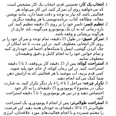
انتخاب یک کار:
نخستین قدم، انتخاب یک کار مشخص است
که می‌خواهید روی آن تمرکز کنید. این کار می‌تواند هر
فعالیتی باشد که نیاز به توجه و دقت شما دارد، مانند نوشتن
مقاله، مطالعه کتاب، برنامه‌نویسی یا هر وظیفه‌ دیگری.
تنظیم تایمر:
تایمر خود را بر روی 25 دقیقه تنظیم کنید. این
بازه زمانی که به آن یک پومودورو می‌گویند، باید عاری از
هرگونه پریشانی و وقفه باشد.
تمرکز عمیق:
در طول 25 دقیقه، تمام توجه و تمرکز خود را بر
روی کار انتخابی معطوف کنید. در این مدت، تا حد امکان از
چک کردن گوشی، ایمیل یا شبکه‌های اجتماعی خودداری کنید
و تمام حواس خود را به انجام کامل و دقیق وظیفه‌تان
معطوف نمایید.
استراحت کوتاه:
پس از 25 دقیقه کار بی‌وقفه، 3 تا 5 دقیقه
استراحت کنید. در این زمان کوتاه، از جای خود بلند شوید،
کمی قدم بزنید، آب بنوشید یا هر فعالیتی که به آرامش ذهن
شما کمک می‌کند انجام دهید.
تکرار چرخه:
مراحل 2 تا 4 را 4 بار دیگر تکرار کنید. به عبارت
دیگر، در مجموع 4 پومودورو 25 دقیقه‌ای را به کار خود
اختصاص دهید و در بین هر پومودورو، 3 تا 5 دقیقه استراحت
کنید.
استراحت طولانی‌تر:
پس از انجام 4 پومودورو، یک استراحت
طولانی‌تر 15 تا 30 دقیقه‌ای به خودتان هدیه دهید. این فرصت
را مغتنم شمرده و با انجام فعالیت‌های مورد علاقه‌تان، انرژی