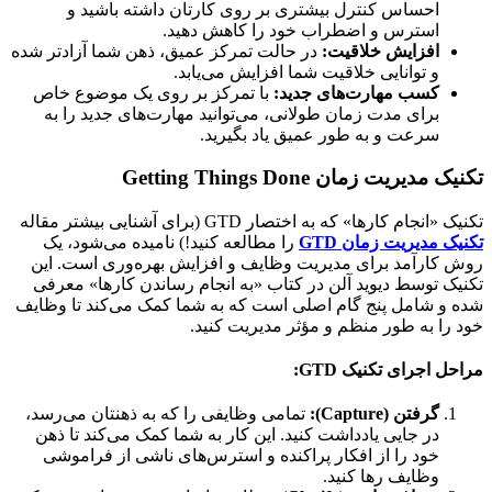
احساس کنترل بیشتری بر روی کارتان داشته باشید و
استرس و اضطراب خود را کاهش دهید.
افزایش خلاقیت:
در حالت تمرکز عمیق، ذهن شما آزادتر شده
و توانایی خلاقیت شما افزایش می‌یابد.
کسب مهارت‌های جدید:
با تمرکز بر روی یک موضوع خاص
برای مدت زمان طولانی، می‌توانید مهارت‌های جدید را به
سرعت و به طور عمیق یاد بگیرید.
مدیریت زمان Getting Things Done
انجام کارها» که به اختصار GTD (برای آشنایی بیشتر مقاله
ک مدیریت زمان GTD
را مطالعه کنید!) نامیده می‌شود، یک
کارآمد برای مدیریت وظایف و افزایش بهره‌وری است. این
ک توسط دیوید آلن در کتاب «به انجام رساندن کارها» معرفی
و شامل پنج گام اصلی است که به شما کمک می‌کند تا وظایف
را به طور منظم و مؤثر مدیریت کنید.
ل اجرای تکنیک GTD:
گرفتن (Capture):
تمامی وظایفی را که به ذهنتان می‌رسد،
در جایی یادداشت کنید. این کار به شما کمک می‌کند تا ذهن
خود را از افکار پراکنده و استرس‌های ناشی از فراموشی
وظایف رها کنید.