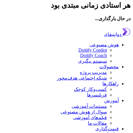
هر استادی زمانی مبتدی بود
در حال بارگذاری...
دوایتیفای
هوش مصنوعی
Doitify Copilot
Doitify Coach
سیستم پیگیری
محصولات
مدیریت پروژه
شبکه اجتماعی هدف‌محور
راهکارها
کسب‌وکار کوچک
فریلنسرها
آموزش
مستندات آموزشی
سوال از هوش مصنوعی
فیلم‌های آموزشی
مقالات ما
قیمت‌گذاری