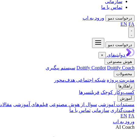
سازمانی
تماس با ما
ورود به اپ
درخواست دمو
EN
FA
درخواست دمو
دوایتیفای
×
هوش مصنوعی
Doitify Coach
Doitify Copilot
سیستم پیگیری
محصولات
مدیریت پروژه
شبکه اجتماعی هدف‌محور
راهکارها
کسب‌وکار کوچک
فریلنسرها
آموزش
مستندات آموزشی
سوال از هوش مصنوعی
فیلم‌های آموزشی
مقالات
قیمت‌گذاری
سازمانی
تماس با ما
EN
FA
ورود به اپ
AI Coach