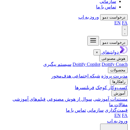
سازمانی
تماس با ما
ورود به اپ
واست دمو
EN
واست دمو
دوایتیفای
×
ش مصنوعی
Doitify C
Doitify Copilot
سیستم پیگیری
ولات
یت پروژه
شبکه اجتماعی هدف‌محور
کارها
‌وکار کوچک
فریلنسرها
وزش
ندات آموزشی
سوال از هوش مصنوعی
فیلم‌های آموزشی
ات ما
‌گذاری
سازمانی
تماس با ما
EN
 به اپ