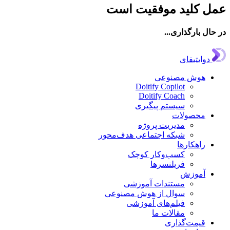
ل کلید موفقیت است
ال بارگذاری...
دوایتیفای
هوش مصنوعی
Doitify Copilot
Doitify Coach
سیستم پیگیری
محصولات
مدیریت پروژه
شبکه اجتماعی هدف‌محور
راهکارها
کسب‌وکار کوچک
فریلنسرها
آموزش
مستندات آموزشی
سوال از هوش مصنوعی
فیلم‌های آموزشی
مقالات ما
قیمت‌گذاری