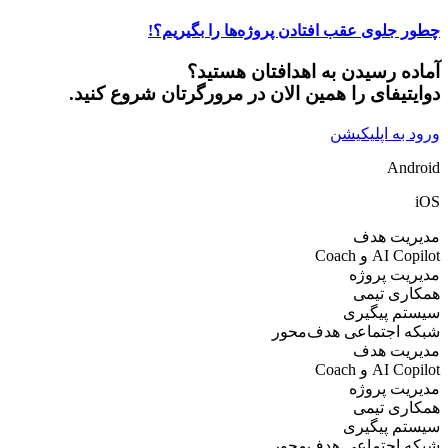
 جلوی عقب افتادن پروژه‌ها را بگیریم؟!
ده رسیدن به اهدافتان هستید؟
یتیفای را همین الان در مرورگرتان شروع کنید.
 به اپلیکیشن
And
ریت هدف
AI  و Coach
یت پروژه
ری تیمی
تم پیگیری
ه اجتماعی هدف‌محور
ریت هدف
AI  و Coach
یت پروژه
ری تیمی
تم پیگیری
ه اجتماعی هدف‌محور