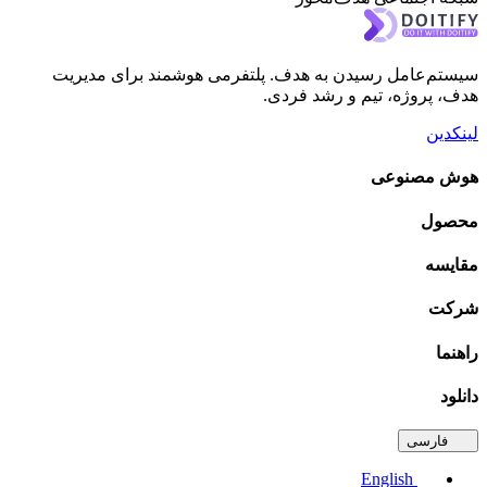
م‌عامل رسیدن به هدف. پلتفرمی هوشمند برای مدیریت
 پروژه، تیم و رشد فردی.
دین
 مصنوعی
ول
یسه
ت
ما
د
فارسی
English