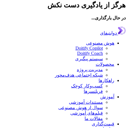
ز از یادگیری دست نکش
ال بارگذاری...
دوایتیفای
هوش مصنوعی
Doitify Copilot
Doitify Coach
سیستم پیگیری
محصولات
مدیریت پروژه
شبکه اجتماعی هدف‌محور
راهکارها
کسب‌وکار کوچک
فریلنسرها
آموزش
مستندات آموزشی
سوال از هوش مصنوعی
فیلم‌های آموزشی
مقالات ما
قیمت‌گذاری