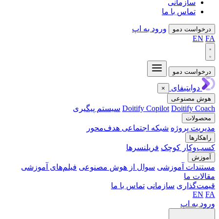
سازمانی
تماس با ما
ورود به اپ
واست دمو
EN
واست دمو
دوایتیفای
×
ش مصنوعی
Doitify C
Doitify Copilot
سیستم پیگیری
ولات
یت پروژه
شبکه اجتماعی هدف‌محور
کارها
‌وکار کوچک
فریلنسرها
وزش
ندات آموزشی
سوال از هوش مصنوعی
فیلم‌های آموزشی
ات ما
‌گذاری
سازمانی
تماس با ما
EN
 به اپ