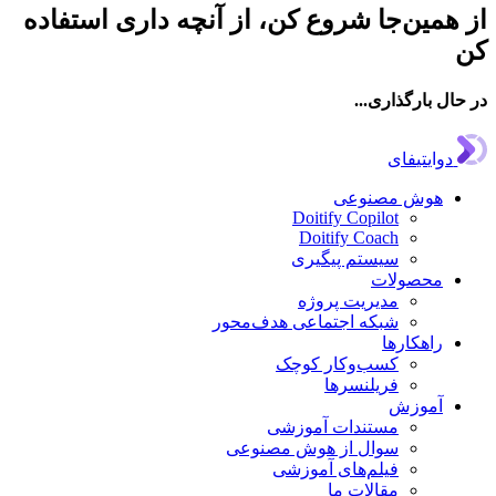
همین‌جا شروع کن، از آنچه داری استفاده
ال بارگذاری...
دوایتیفای
هوش مصنوعی
Doitify Copilot
Doitify Coach
سیستم پیگیری
محصولات
مدیریت پروژه
شبکه اجتماعی هدف‌محور
راهکارها
کسب‌وکار کوچک
فریلنسرها
آموزش
مستندات آموزشی
سوال از هوش مصنوعی
فیلم‌های آموزشی
مقالات ما