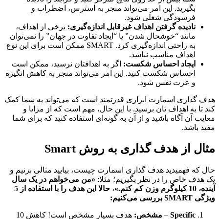
بگیرید. این امر می‌تواند منجر به استرس، اضطراب و
فرسودگی شغلی شود.
نادیده گرفتن اهداف غیرقابل اندازه‌گیری:
برخی از اهداف،
مانند “خوشحال شدن” یا “ایجاد تفاوت در جهان” را نمی‌توان
به راحتی اندازه‌گیری کرد. SMART ممکن است برای این نوع
اهداف مناسب نباشد.
ایجاد احساس شکست:
اگر به اهدافتان نرسید، ممکن است
احساس شکست کنید. این امر می‌تواند منجر به کاهش انگیزه
و عزت نفس شود.
گذاری اسمارت ابزاری قدرتمند است که می‌تواند به شما کمک
تا به اهداف تان برسید. با این حال، مهم است که از مزایا و
ب آن آگاه باشید و از آن به گونه‌ای استفاده کنید که برای شما
 باشد.
ل از هدف گذاری به روش Smart
که فهمیدید هدف گذاری اسمارت چیست، بیایید مثالی بزنیم و
دف خاص را در نظر بگیریم؛ مثلا:
«من می‌خواهم در یک سال
زن کم کنم.»
،
حالا این هدف را با استفاده از 5
رسی می‌کنیم:
Specific
– مشخص:
هدف بسیار مشخص است! کاهش 10