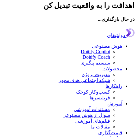
افت را به واقعیت تبدیل کن
ال بارگذاری...
دوایتیفای
هوش مصنوعی
Doitify Copilot
Doitify Coach
سیستم پیگیری
محصولات
مدیریت پروژه
شبکه اجتماعی هدف‌محور
راهکارها
کسب‌وکار کوچک
فریلنسرها
آموزش
مستندات آموزشی
سوال از هوش مصنوعی
فیلم‌های آموزشی
مقالات ما
قیمت‌گذاری