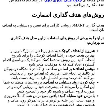
ر مقاله ی
چگونه هدف گذاری کنیم
؟ در چند گام به آموزش
گذاری پرداخته ایم.
ش‌های هدف گذاری اسمارت
هدف گذاری SMART روشی کارآمد برای تعیین و دستیابی به اهداف
است.
ینجا به برخی از روش‌های استفاده از این مدل هدف گذاری
ردازیم:
شروع از اهداف کوچک:
به جای پرداختن به بزرگ ترین و
بهترین هدف خود، در ابتدا اهداف کوچکی را برای شروع
انتخاب کنید. این روش به شما کمک می‌کند یک برنامه‌ی اقدام
گسترده ایجاد کنید که به موفقیت منجر شود.
نوشتن اهداف:
بر اساس مطالعه‌ای که در دانشگاه دومینیکن
در کالیفرنیا انجام شد، افرادی که اهداف خود را یادداشت
می‌کنند 42 درصد بیشتر احتمال دارد به آن‌ها دست یابند.
چک کردن روند دستیابی به اهداف:
بررسی‌های منظم به شما
این امکان را می‌دهد که پیشرفت خود را ارزیابی کرده و در
صورت لزوم اهداف و شیوه کار خود را تصحیح کنید.
با ترس خود مقابله کنید:
یافتن منبع ترس شما کاملاً ضروری
و مهم است، زیرا غلبه بر ترس‌ها برای تمرکز روی هدف و
همچنین پیشرفت شخصی و حرفه‌ای ضروری است.