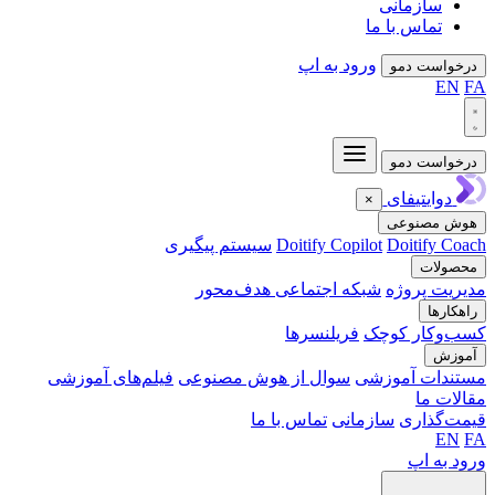
سازمانی
تماس با ما
ورود به اپ
واست دمو
EN
واست دمو
دوایتیفای
×
ش مصنوعی
Doitify C
Doitify Copilot
سیستم پیگیری
ولات
یت پروژه
شبکه اجتماعی هدف‌محور
کارها
‌وکار کوچک
فریلنسرها
وزش
ندات آموزشی
سوال از هوش مصنوعی
فیلم‌های آموزشی
ات ما
‌گذاری
سازمانی
تماس با ما
EN
 به اپ