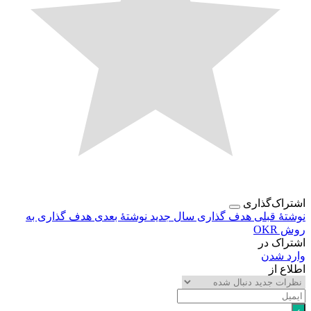
اک‌گذاری
هٔ قبلی
هدف گذاری سال جدید
نوشتهٔ بعدی
هدف گذاری به
OK
اک در
د شدن
ع از