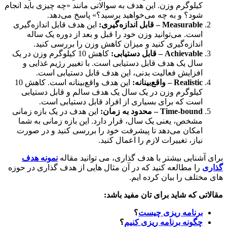
کیلوگرم وزن. این هدف به سوالاتی مانند «چه چیزی باید انجام
شود؟ و به چه می‌خواهید برسید؟» پاسخ می‌دهد.
Measurable
– قابل اندازه‌گیری:
این هدف قابل اندازه‌گیری
است. می‌توانید وزن خود را قبل و بعد از دوره یک ساله
اندازه‌گیری کنید و میزان کاهش وزن را بررسی کنید.
Achievable
– قابل دستیابی:
کاهش 10 کیلوگرم وزن در یک
سال یک هدف قابل دستیابی است. با تغییر رژیم غذایی و
افزایش فعالیت بدنی، این هدف قابل دستیابی است.
Realistic
– واقع‌بینانه:
این هدف واقع‌بینانه است. کاهش 10
کیلوگرم وزن در یک سال یک هدف سالم و قابل دستیابی
است که برای بسیاری از افراد قابل دستیابی است.
Time-bound
– محدود به زمان:
این هدف در یک بازه زمانی
مشخص، یعنی یک سال، قرار دارد. این بازه زمانی به شما
امکان می‌دهد تا پیشرفت خود را بررسی کنید و در صورت
نیاز، تغییرات لازم را اعمال کنید.
 آشنایی بیشتر با هدف گذاری، می توانید مقاله
نمونه هدف
ری
را مطالعه کنید که در آن مثال هایی از هدف گذاری در حوزه
مختلف را بیان کرده ایم.
اتی که شاید برای تان مفید باشد:
برنامه ریزی چیست
؟
چگونه برنامه ریزی کنیم
؟