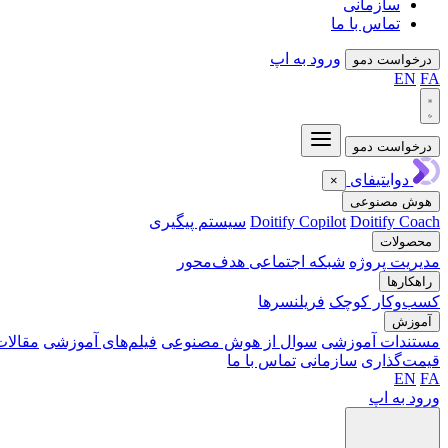
سازمانی
تماس با ما
ورود به اپ
درخواست دمو
EN
FA
درخواست دمو
دوایتیفای
×
هوش مصنوعی
Doitify Coach
Doitify Copilot
سیستم پیگیری
محصولات
مدیریت پروژه
شبکه اجتماعی هدف‌محور
راهکارها
کسب‌وکار کوچک
فریلنسرها
آموزش
مستندات آموزشی
سوال از هوش مصنوعی
فیلم‌های آموزشی
مقالات
قیمت‌گذاری
سازمانی
تماس با ما
EN
FA
ورود به اپ