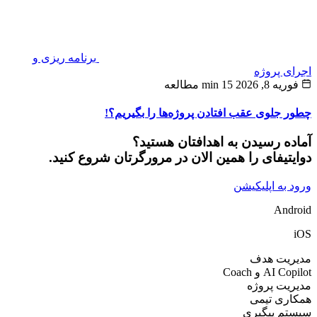
برنامه ریزی و
ی پروژه
یه 8, 2026
15 min مطالعه
 جلوی عقب افتادن پروژه‌ها را بگیریم؟!
ده رسیدن به اهدافتان هستید؟
یتیفای را همین الان در مرورگرتان شروع کنید.
 به اپلیکیشن
And
ریت هدف
AI  و Coach
یت پروژه
ری تیمی
تم پیگیری