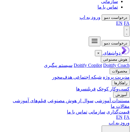
سازمانی
تماس با ما
ورود به اپ
واست دمو
EN
واست دمو
دوایتیفای
×
ش مصنوعی
Doitify C
Doitify Copilot
سیستم پیگیری
ولات
یت پروژه
شبکه اجتماعی هدف‌محور
کارها
‌وکار کوچک
فریلنسرها
وزش
ندات آموزشی
سوال از هوش مصنوعی
فیلم‌های آموزشی
ات ما
‌گذاری
سازمانی
تماس با ما
EN
 به اپ