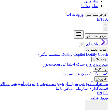
سازمانی
تماس با ما
ورود به اپ
درخواست دمو
EN
FA
درخواست دمو
دوایتیفای
×
هوش مصنوعی
Doitify Coach
Doitify Copilot
سیستم پیگیری
محصولات
مدیریت پروژه
شبکه اجتماعی هدف‌محور
راهکارها
کسب‌وکار کوچک
فریلنسرها
آموزش
مستندات آموزشی
سوال از هوش مصنوعی
فیلم‌های آموزشی
مقالات
قیمت‌گذاری
سازمانی
تماس با ما
EN
FA
ورود به اپ