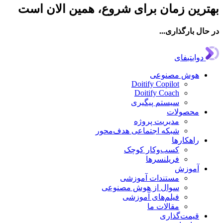
رین زمان برای شروع، همین الان است
ال بارگذاری...
دوایتیفای
هوش مصنوعی
Doitify Copilot
Doitify Coach
سیستم پیگیری
محصولات
مدیریت پروژه
شبکه اجتماعی هدف‌محور
راهکارها
کسب‌وکار کوچک
فریلنسرها
آموزش
مستندات آموزشی
سوال از هوش مصنوعی
فیلم‌های آموزشی
مقالات ما
قیمت‌گذاری