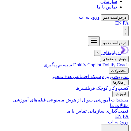
سازمانی
تماس با ما
ورود به اپ
واست دمو
EN
واست دمو
دوایتیفای
×
ش مصنوعی
Doitify C
Doitify Copilot
سیستم پیگیری
ولات
یت پروژه
شبکه اجتماعی هدف‌محور
کارها
‌وکار کوچک
فریلنسرها
وزش
ندات آموزشی
سوال از هوش مصنوعی
فیلم‌های آموزشی
ات ما
‌گذاری
سازمانی
تماس با ما
EN
 به اپ