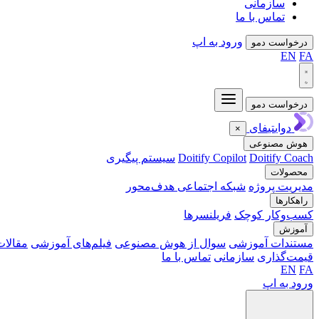
سازمانی
تماس با ما
ورود به اپ
درخواست دمو
EN
FA
درخواست دمو
دوایتیفای
×
هوش مصنوعی
Doitify Coach
Doitify Copilot
سیستم پیگیری
محصولات
مدیریت پروژه
شبکه اجتماعی هدف‌محور
راهکارها
کسب‌وکار کوچک
فریلنسرها
آموزش
مستندات آموزشی
سوال از هوش مصنوعی
فیلم‌های آموزشی
مقالات
قیمت‌گذاری
سازمانی
تماس با ما
EN
FA
ورود به اپ