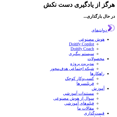
ز از یادگیری دست نکش
ال بارگذاری...
دوایتیفای
هوش مصنوعی
Doitify Copilot
Doitify Coach
سیستم پیگیری
محصولات
مدیریت پروژه
شبکه اجتماعی هدف‌محور
راهکارها
کسب‌وکار کوچک
فریلنسرها
آموزش
مستندات آموزشی
سوال از هوش مصنوعی
فیلم‌های آموزشی
مقالات ما
قیمت‌گذاری