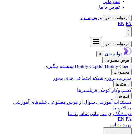
سازمانی
تماس با ما
ورود به اپ
واست دمو
EN
واست دمو
دوایتیفای
×
ش مصنوعی
Doitify C
Doitify Copilot
سیستم پیگیری
ولات
یت پروژه
شبکه اجتماعی هدف‌محور
کارها
‌وکار کوچک
فریلنسرها
وزش
ندات آموزشی
سوال از هوش مصنوعی
فیلم‌های آموزشی
ات ما
‌گذاری
سازمانی
تماس با ما
EN
 به اپ