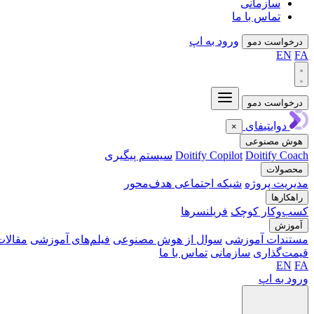
سازمانی
تماس با ما
ورود به اپ
درخواست دمو
EN
FA
درخواست دمو
دوایتیفای
×
هوش مصنوعی
Doitify Coach
Doitify Copilot
سیستم پیگیری
محصولات
مدیریت پروژه
شبکه اجتماعی هدف‌محور
راهکارها
کسب‌وکار کوچک
فریلنسرها
آموزش
مستندات آموزشی
سوال از هوش مصنوعی
فیلم‌های آموزشی
مقالات
قیمت‌گذاری
سازمانی
تماس با ما
EN
FA
ورود به اپ