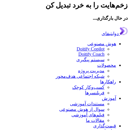
زخم‌هایت را به خرد تبدیل کن
در حال بارگذاری...
دوایتیفای
هوش مصنوعی
Doitify Copilot
Doitify Coach
سیستم پیگیری
محصولات
مدیریت پروژه
شبکه اجتماعی هدف‌محور
راهکارها
کسب‌وکار کوچک
فریلنسرها
آموزش
مستندات آموزشی
سوال از هوش مصنوعی
فیلم‌های آموزشی
مقالات ما
قیمت‌گذاری