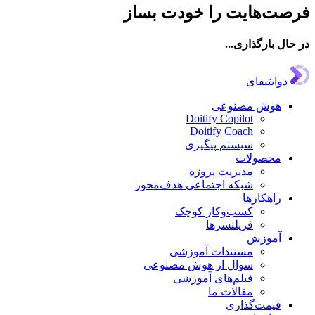
فرصت‌هایت را خودت بساز
در حال بارگذاری...
دوایتیفای
هوش مصنوعی
Doitify Copilot
Doitify Coach
سیستم پیگیری
محصولات
مدیریت پروژه
شبکه اجتماعی هدف‌محور
راهکارها
کسب‌وکار کوچک
فریلنسرها
آموزش
مستندات آموزشی
سوال از هوش مصنوعی
فیلم‌های آموزشی
مقالات ما
قیمت‌گذاری