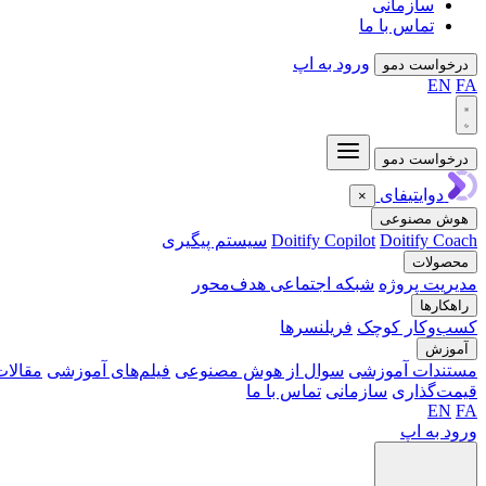
سازمانی
تماس با ما
ورود به اپ
درخواست دمو
EN
FA
درخواست دمو
دوایتیفای
×
هوش مصنوعی
Doitify Coach
Doitify Copilot
سیستم پیگیری
محصولات
مدیریت پروژه
شبکه اجتماعی هدف‌محور
راهکارها
کسب‌وکار کوچک
فریلنسرها
آموزش
مستندات آموزشی
سوال از هوش مصنوعی
فیلم‌های آموزشی
مقالات
قیمت‌گذاری
سازمانی
تماس با ما
EN
FA
ورود به اپ