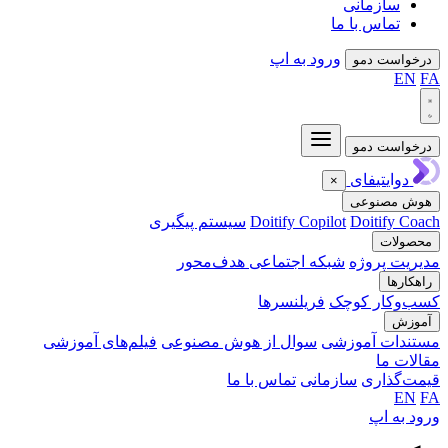
زمانی
اس با ما
ورود به اپ
 دمو
 دمو
تیفای
×
نوعی
Doiti
Doitify Copilot
سیستم پیگیری
ت
پروژه
شبکه اجتماعی هدف‌محور
ر کوچک
فریلنسرها
 آموزشی
سوال از هوش مصنوعی
فیلم‌های آموزشی
ا
اری
سازمانی
تماس با ما
اپ