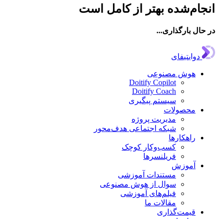
‌شده بهتر از کامل است
ارگذاری...
تیفای
ش مصنوعی
Doitify Copilot
Doitify Coach
سیستم پیگیری
صولات
مدیریت پروژه
شبکه اجتماعی هدف‌محور
هکارها
کسب‌وکار کوچک
فریلنسرها
وزش
مستندات آموزشی
سوال از هوش مصنوعی
فیلم‌های آموزشی
مقالات ما
مت‌گذاری