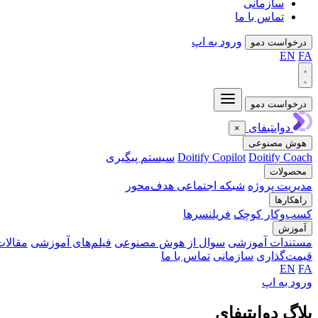
سازمانی
تماس با ما
ورود به اپ
درخواست دمو
EN
FA
درخواست دمو
دوایتیفای
×
هوش مصنوعی
Doitify Coach
Doitify Copilot
سیستم پیگیری
محصولات
مدیریت پروژه
شبکه اجتماعی هدف‌محور
راهکارها
کسب‌وکار کوچک
فریلنسرها
آموزش
مستندات آموزشی
سوال از هوش مصنوعی
فیلم‌های آموزشی
مقالات
قیمت‌گذاری
سازمانی
تماس با ما
EN
FA
ورود به اپ
بلاگ دوایتیفای