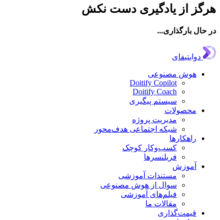
هرگز از یادگیری دست نکش
در حال بارگذاری...
دوایتیفای
هوش مصنوعی
Doitify Copilot
Doitify Coach
سیستم پیگیری
محصولات
مدیریت پروژه
شبکه اجتماعی هدف‌محور
راهکارها
کسب‌وکار کوچک
فریلنسرها
آموزش
مستندات آموزشی
سوال از هوش مصنوعی
فیلم‌های آموزشی
مقالات ما
قیمت‌گذاری