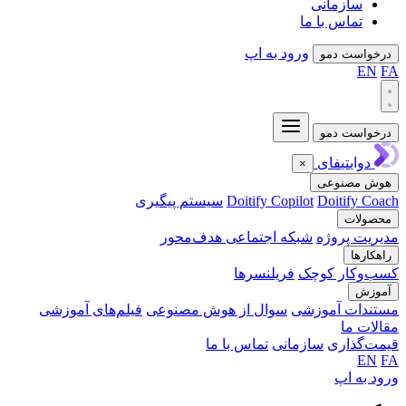
زمانی
اس با ما
ورود به اپ
 دمو
 دمو
تیفای
×
نوعی
Doiti
Doitify Copilot
سیستم پیگیری
ت
پروژه
شبکه اجتماعی هدف‌محور
ر کوچک
فریلنسرها
 آموزشی
سوال از هوش مصنوعی
فیلم‌های آموزشی
ا
اری
سازمانی
تماس با ما
اپ