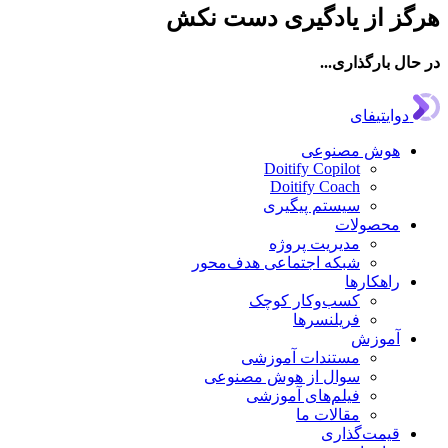
از یادگیری دست نکش
ارگذاری...
تیفای
ش مصنوعی
Doitify Copilot
Doitify Coach
سیستم پیگیری
صولات
مدیریت پروژه
شبکه اجتماعی هدف‌محور
هکارها
کسب‌وکار کوچک
فریلنسرها
وزش
مستندات آموزشی
سوال از هوش مصنوعی
فیلم‌های آموزشی
مقالات ما
مت‌گذاری