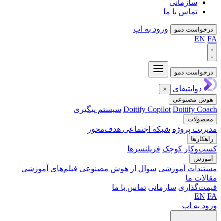
سازمانی
تماس با ما
ورود به اپ
واست دمو
EN
واست دمو
دوایتیفای
×
ش مصنوعی
Doitify C
Doitify Copilot
سیستم پیگیری
ولات
یت پروژه
شبکه اجتماعی هدف‌محور
کارها
‌وکار کوچک
فریلنسرها
وزش
ندات آموزشی
سوال از هوش مصنوعی
فیلم‌های آموزشی
ات ما
‌گذاری
سازمانی
تماس با ما
EN
 به اپ