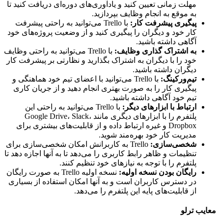
مهلت زمانی تعیین کنید و یادآوری‌های دوره‌ای دریافت کنید تا
به موقع به انجام وظایف بپردازید.
پیگیری پیشرفت کار
:
با Trello می‌توانید به راحتی پیشرفت
کار خود و دیگران را پیگیری کنید و از وضعیت پروژه‌های خود
آگاهی داشته باشید.
به اشتراک گذاری وظایف
:
با Trello می‌توانید به راحتی وظایف
خود را با دیگران به اشتراک بگذارید و نظارتی بر پیشرفت کار
دیگران داشته باشید.
تیم‌ورکینگ
:
با Trello می‌توانید با اعضای تیم خود هماهنگی و
پیگیری کار را به صورت بهتری انجام دهید و از جریان کاری
تیم خود آگاهی داشته باشید.
ارتباط با ابزارهای دیگر
:
با Trello می‌توانید به راحتی این
پلتفرم را با ابزارهای دیگری مانند Google Drive، Slack،
Dropbox و غیره ارتباط داده و از قابلیت‌های بیشتری برای
مدیریت کار خود بهره‌مند شوید.
شخصی‌سازی
:
Trello به کاربرانش امکان شخصی‌سازی برای
تنظیمات و ظاهر رابط کاربری را می‌دهد تا به آنها اجازه دهد تا
پلتفرم را با توجه به نیازهای خود تنظیم کنند.
رایگان بودن نسخه اولیه
:
نسخه اولیه Trello به صورت رایگان
در دسترس کاربران است و به آنها امکان استفاده از بسیاری
از قابلیت‌های پایه این پلتفرم را می‌دهد.
ب ترلو