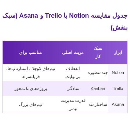
جدول مقایسه Notion با Trello و Asana (سبک
ش)
سبک
بزار
مزیت اصلی
مناسب برای
کار
انعطاف
تیم‌های کوچک، استارتاپ‌ها،
Noti
چندمنظوره
بی‌نهایت
فریلنسرها
Trel
Kanban
سادگی
پروژه‌های تک‌محور
قدرت مدیریت
Asa
ساختارمند
تیم‌های بزرگ
تیمی