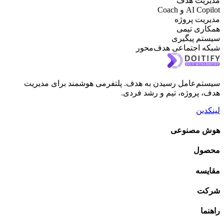
ریت هدف
AI  و Coach
یت پروژه
ری تیمی
تم پیگیری
ه اجتماعی هدف‌محور
م‌عامل رسیدن به هدف. پلتفرمی هوشمند برای مدیریت
 پروژه، تیم و رشد فردی.
دین
 مصنوعی
ول
یسه
ت
ما