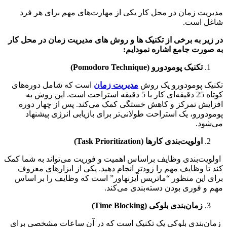
یت زمان در محل کار یکی از مهارت‌های مهم برای هر فرد
ل است.
یر به برخی از تکنیک ها و روش های مدیریت زمان در محل کار
ورت جامع اشاره نمودایم:
تکنیک پومودورو (Pomodoro Technique)
ک پومودورو یک روش
مدیریت زمان
است که شامل دوره‌های
کوتاه 25 دقیقه‌ای کار با 5 دقیقه استراحت است. این روش به
یش تمرکز و کاهش خستگی کمک می‌کند. پس از چهار دوره
دورو، یک استراحت طولانی‌تر برای بازیابی انرژی پیشنهاد
ود.
اولویت‌بندی کارها (Task Prioritization)
یت‌بندی وظایف براساس اهمیت و فوریت می‌تواند به شما کمک
تا وظایف مهم را زودتر انجام دهید. یکی از ابزارهای معروف
 این منظور “ماتریس آیزنهاور” است که وظایف را بر اساس
و فوری بودن دسته‌بندی می‌کند.
زمان‌بندی بلوکی (
Time Blocking
)
‌بندی بلوکی یک تکنیک است که در آن ساعات مشخصی برای