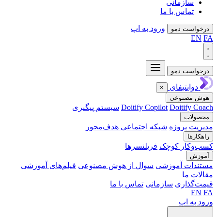
سازمانی
تماس با ما
ورود به اپ
واست دمو
EN
واست دمو
دوایتیفای
×
ش مصنوعی
Doitify C
Doitify Copilot
سیستم پیگیری
ولات
یت پروژه
شبکه اجتماعی هدف‌محور
کارها
‌وکار کوچک
فریلنسرها
وزش
ندات آموزشی
سوال از هوش مصنوعی
فیلم‌های آموزشی
ات ما
‌گذاری
سازمانی
تماس با ما
EN
 به اپ